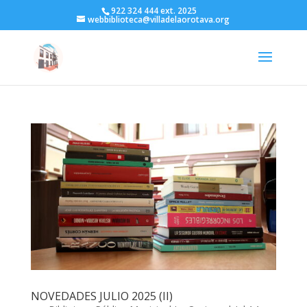
922 324 444 ext. 2025
webbiblioteca@villadelaorotava.org
NOVEDADES JULIO 2025 (II)