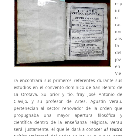
esp
írit
u
rac
ion
alis
ta
del
jov
en
Vie
ra encontrará sus primeros referentes durante sus
estudios en el convento dominico de San Benito de
La Orotava. Su prior y tío, fray José Antonio de
Clavijo, y su profesor de Artes, Agustín Verau,
pertenecían al sector renovador de la orden que
propugnaba una mayor apertura filosófica y
científica dentro de la enseñanza religiosa. Verau
será, justamente, el que le dará a conocer
El Teatro