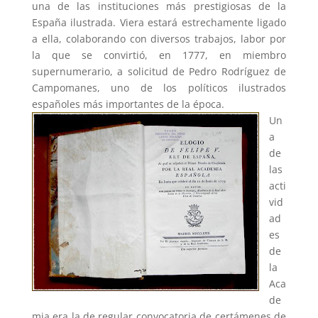
una de las instituciones más prestigiosas de la
España ilustrada. Viera estará estrechamente ligado
a ella, colaborando con diversos trabajos, labor por
la que se convirtió, en 1777, en miembro
supernumerario, a solicitud de Pedro Rodríguez de
Campomanes, uno de los políticos ilustrados
españoles más importantes de la época.
Un
a
de
las
acti
vid
ad
es
de
la
Aca
de
mia era la de regular convocatoria de certámenes de