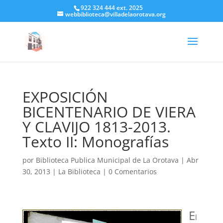
922 324 444 ext. 2025
webbiblioteca@villadelaorotava.org
EXPOSICIÓN
BICENTENARIO DE VIERA
Y CLAVIJO 1813-2013.
Texto II: Monografías
por
Biblioteca Publica Municipal de La Orotava
|
Abr
30, 2013
|
La Biblioteca
|
0 Comentarios
E
l