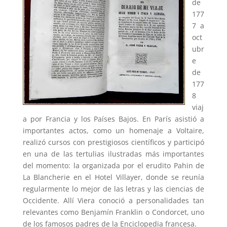
de
177
7 a
oct
ubr
e
de
177
8
viaj
a por Francia y los Países Bajos. En París asistió a
importantes actos, como un homenaje a Voltaire,
realizó cursos con prestigiosos científicos y participó
en una de las tertulias ilustradas más importantes
del momento: la organizada por el erudito Pahin de
La Blancherie
en el Hotel Villayer, donde se reunía
regularmente lo mejor de las letras y las ciencias de
Occidente. Allí Viera conoció a personalidades tan
relevantes como Benjamín Franklin o Condorcet, uno
de los famosos padres de la Enciclopedia francesa.