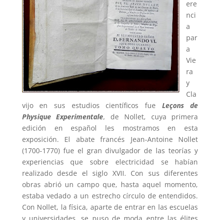
ere
nci
a
par
a
Vie
ra
y
Cla
vijo en sus estudios científicos fue
Leçons de
Physique Experimentale
, de Nollet, cuya primera
edición en español les mostramos en esta
exposición. El abate francés Jean-Antoine Nollet
(1700-1770) fue el gran divulgador de las teorías y
experiencias que sobre electricidad se habían
realizado desde el siglo XVII. Con sus diferentes
obras abrió un campo que, hasta aquel momento,
estaba vedado a un estrecho círculo de entendidos.
Con Nollet, la física, aparte de entrar en las escuelas
y universidades, se puso de moda entre las élites