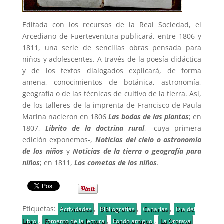
Editada con los recursos de la Real Sociedad, el
Arcediano de Fuerteventura publicará, entre 1806 y
1811, una serie de sencillas obras pensada para
niños y adolescentes. A través de la poesía didáctica
y de los textos dialogados explicará, de forma
amena, conocimientos de botánica, astronomía,
geografía o de las técnicas de cultivo de la tierra. Así,
de los talleres de la imprenta de Francisco de Paula
Marina nacieron en 1806
Las bodas de las plantas
; en
1807,
Librito de la doctrina rural
, -cuya primera
edición exponemos-,
Noticias del cielo o astronomía
de los niños
y
Noticias de la tierra o geografía para
niños
; en 1811,
Los cometas de los niños
.
Etiquetas:
,
,
,
Actividades
Bibliografías
Canarias
Día del
,
,
,
Libro
Fomento de la lectura
Fondo antiguo
La Orotava