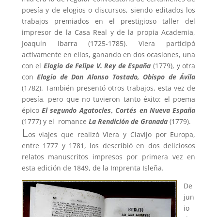
poesía y de elogios o discursos, siendo editados los
trabajos premiados en el prestigioso taller del
impresor de la Casa Real y de la propia Academia,
Joaquín Ibarra (1725-1785). Viera participó
activamente en ellos, ganando en dos ocasiones, una
con el
Elogio de Felipe V. Rey de España
(1779), y otra
con
Elogio de Don Alonso Tostado, Obispo de Ávila
(1782). También presentó otros trabajos, esta vez de
poesía, pero que no tuvieron tanto éxito: el poema
épico
El segundo Agatocles
,
Cortés en Nueva España
(1777) y el romance
La Rendición de Granada
(1779).
L
os viajes que realizó Viera y Clavijo por Europa,
entre 1777 y 1781, los describió en dos deliciosos
relatos manuscritos impresos por primera vez en
esta edición de 1849, de la Imprenta Isleña.
De
jun
io