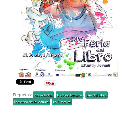
Etiquetas:
,
,
,
Actividades
Club de Lectura
Día del Libro
,
Fomento de la lectura
La Orotava