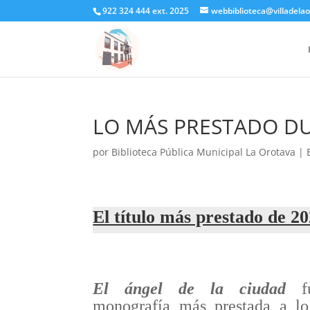
922 324 444 ext. 2025
webbiblioteca@villadelao
LO MÁS PRESTADO DU
por
Biblioteca Pública Municipal La Orotava
|
El título más prestado de 2
El ángel de la ciudad
fu
monografía más prestada a lo