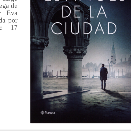
ega de
or Eva
da por
de 17