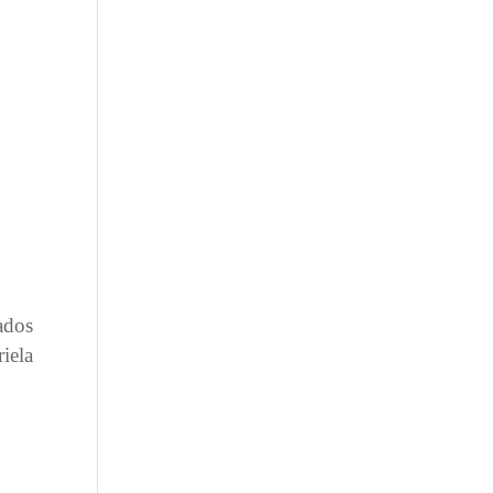
ados
iela