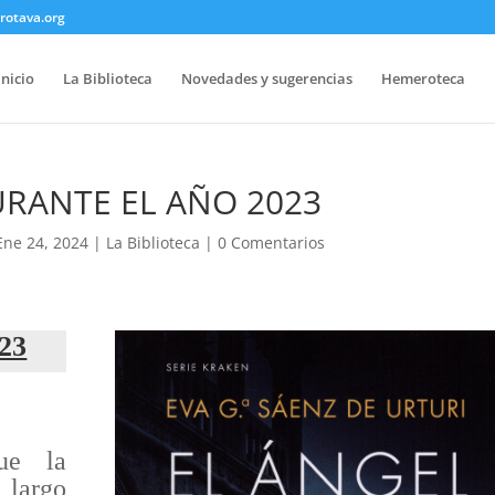
rotava.org
Inicio
La Biblioteca
Novedades y sugerencias
Hemeroteca
RANTE EL AÑO 2023
Ene 24, 2024
|
La Biblioteca
|
0 Comentarios
023
e l
a
 largo