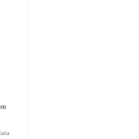
 en
aría