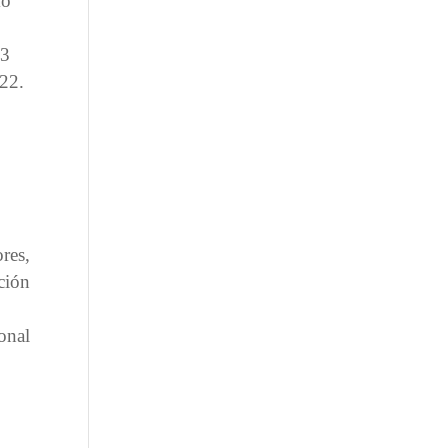
mo
23
022.
res,
ción
onal