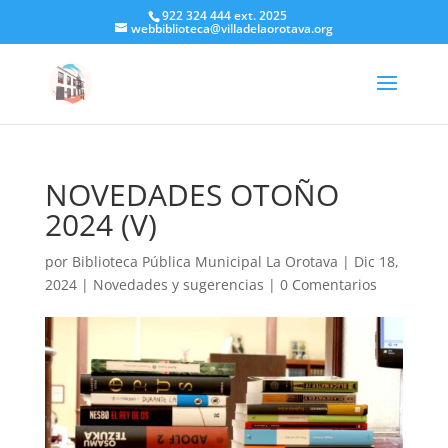
922 324 444 ext. 2025
webbiblioteca@villadelaorotava.org
NOVEDADES OTOÑO
2024 (V)
por
Biblioteca Pública Municipal La Orotava
|
Dic 18,
2024
|
Novedades y sugerencias
|
0 Comentarios