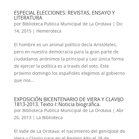
ESPECIAL ELECCIONES: REVISTAS, ENSAYO Y
LITERATURA
por
Biblioteca Publica Municipal de La Orotava
|
Dic
14, 2015
|
Hemeroteca
El hombre es un animal político decía Aristóteles,
pero en nuestra democracia para la gran parte de
ciudadanos anónimos la principal y casi única forma
de ejercer la política es a través del voto. Este
próximo domingo los españoles elegimos al gobierno
que nos...
EXPOSICIÓN BICENTENARIO DE VIERA Y CLAVIJO
1813-2013. Texto I: Noticia biográfica.
por
Biblioteca Publica Municipal de La Orotava
|
Abr
26, 2013
|
La Biblioteca
El Valle de La Orotava: el nacimiento del genioJosé de
Viera y Clavijo nace en el Realejo Alto el 28 de