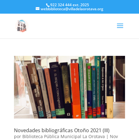
922 324 444 ext. 2025
webbiblioteca@villadelaorotava.org
Novedades bibliográficas Otoño 2021 (III)
por
Biblioteca Pública Municipal La Orotava
|
Nov